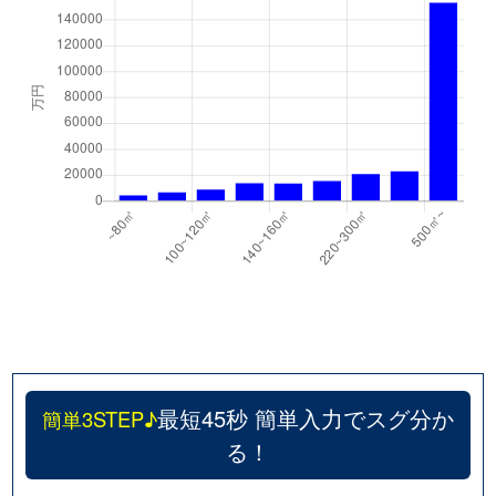
最短45秒 簡単入力でスグ分か
簡単3STEP♪
る！