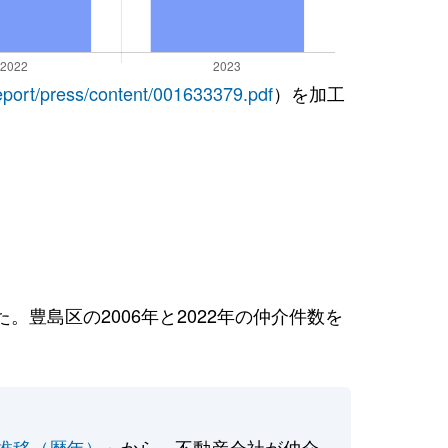
report/press/content/001633379.pdf
）を加工
豊島区の2006年と2022年の仲介件数を
推移（暦年）
」から、不動産会社が仲介