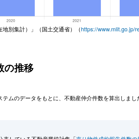
在地別集計）」（国土交通省）（
https://www.mlit.go.jp/
数の推移
テムのデータをもとに、不動産仲介件数を算出しました。
公表している不動産業統計集「
売り物件成約報告件数の