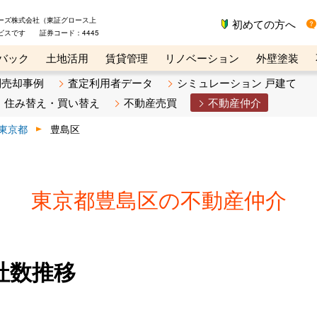
ーズ株式会社（東証グロース上
初めての方へ
ビスです 証券コード：4445
バック
土地活用
賃貸管理
リノベーション
外壁塗装
ライン講座
リビンマガジンBiz
不動産売却ご相談デスク
別売却事例
査定利用者データ
シミュレーション 戸建て
住み替え・買い替え
不動産売買
不動産仲介
東京都
豊島区
東京都豊島区の不動産仲介
社数推移