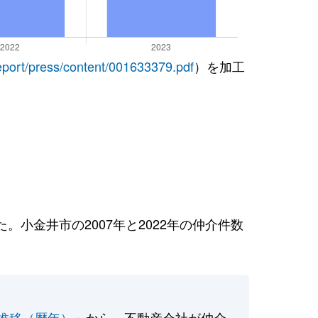
report/press/content/001633379.pdf
）を加工
小金井市の2007年と2022年の仲介件数
推移（暦年）
」から、不動産会社が仲介