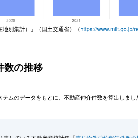
在地別集計）」（国土交通省）（
https://www.mlit.go.jp/
件数の推移
テムのデータをもとに、不動産仲介件数を算出しました。
公表している不動産業統計集「
売り物件成約報告件数の