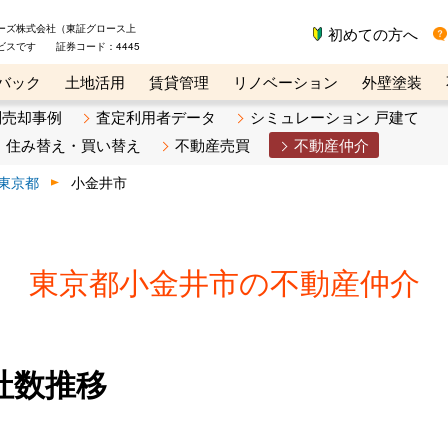
ーズ株式会社（東証グロース上
初めての方へ
ビスです 証券コード：4445
バック
土地活用
賃貸管理
リノベーション
外壁塗装
ライン講座
リビンマガジンBiz
不動産売却ご相談デスク
別売却事例
査定利用者データ
シミュレーション 戸建て
住み替え・買い替え
不動産売買
不動産仲介
東京都
小金井市
東京都小金井市の不動産仲介
社数推移