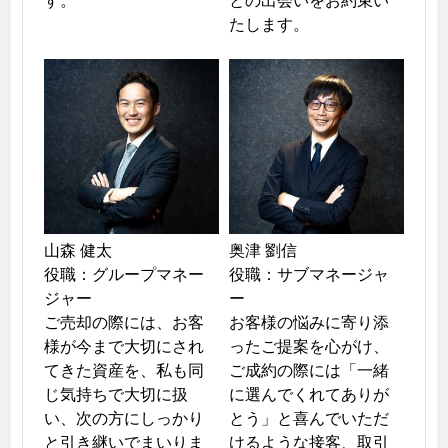
たします。
山森 健太

奥津 劉信

役職：グループマネー
役職：サブマネージャ
ジャー

ー

ご売却の際には、お客
お客様の悩みに寄り添
様が今まで大切にされ
ったご提案を心がけ、
てきた資産を、私も同
ご成約の際には「一緒
じ気持ちで大切に扱
に選んでくれてありが
い、次の方にしっかり
とう」と喜んでいただ
と引き継いでまいりま
けるような接客、取引