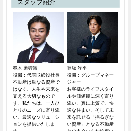
スタッフ紹介
春木 磨碑露

登坂 淳平

役職：代表取締役社長

役職：グループマネー
不動産は単なる資産で
ジャー

はなく、人生や未来を
お客様のライフスタイ
支える大切なもので
ルや価値観に深く寄り
す。私たちは、一人ひ
添い、真に上質で、快
とりのニーズに寄り添
適な住まい、そして未
い、最適なソリューシ
来を託せる「揺るぎな
ョンを提供いたしま
い資産」となる不動産
す。
との出会いをお約束い