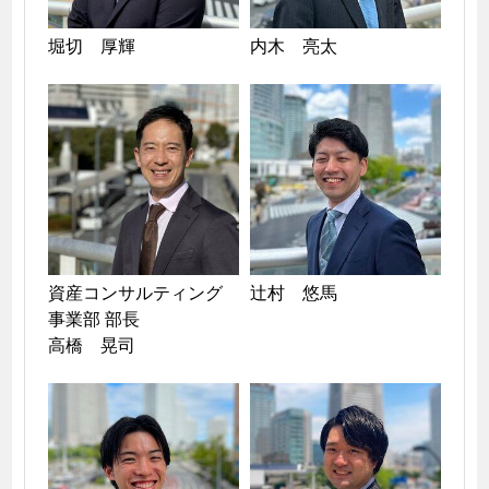
堀切　厚輝
内木　亮太
資産コンサルティング
辻村　悠馬
事業部 部長

高橋　晃司