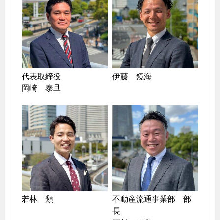
代表取締役

伊藤　鏡海
岡崎　泰旦
若林　類
不動産流通事業部　部
長
