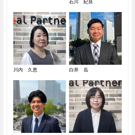
石川　紀良
川内　久恵
白井　岳