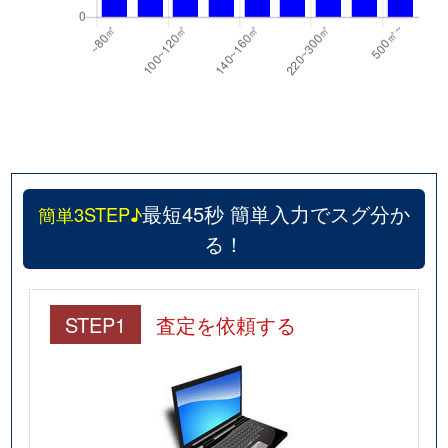
最短45秒 簡単入力でスグ分か
簡単3STEP♪
る！
STEP1
査定を依頼する