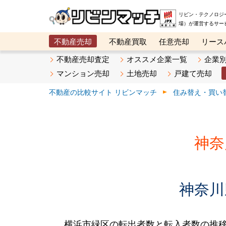
リビン・テクノロジ
場）が運営するサー
不動産売却
不動産買取
任意売却
リース
メタ住宅展示場
ベスト不動産カンパニー
オン
不動産売却査定
オススメ企業一覧
企業
マンション売却
土地売却
戸建て売却
不動産の比較サイト リビンマッチ
住み替え・買い
神奈
神奈川
横浜市緑区の転出者数と転入者数の推移です。