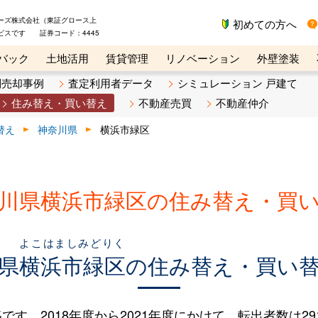
ーズ株式会社（東証グロース上
初めての方へ
ビスです 証券コード：4445
バック
土地活用
賃貸管理
リノベーション
外壁塗装
ライン講座
リビンマガジンBiz
不動産売却ご相談デスク
別売却事例
査定利用者データ
シミュレーション 戸建て
住み替え・買い替え
不動産売買
不動産仲介
替え
神奈川県
横浜市緑区
川県横浜市緑区の住み替え・買
よこはましみどりく
県
横浜市緑区
の住み替え・買い
2018年度から2021年度にかけて、転出者数は291人（