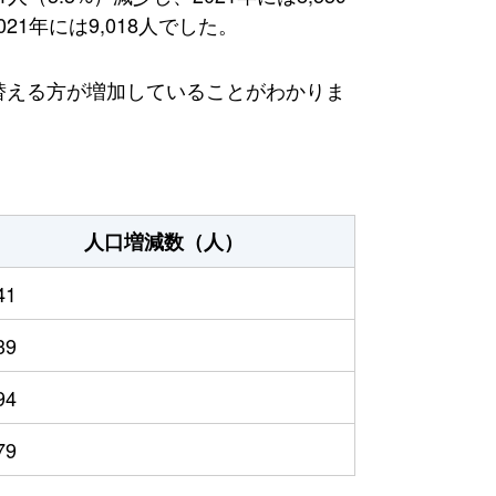
1年には9,018人でした。
み替える方が増加していることがわかりま
人口増減数（人）
41
39
94
79