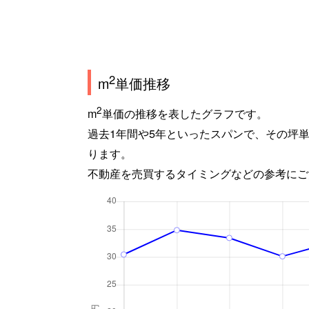
2
m
単価推移
2
m
単価の推移を表したグラフです。
過去1年間や5年といったスパンで、その坪
ります。
不動産を売買するタイミングなどの参考にご