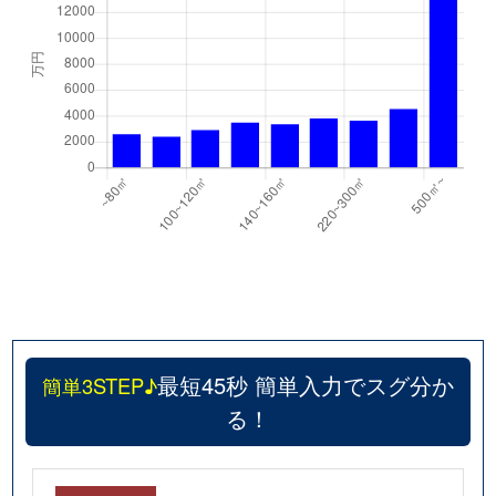
最短45秒 簡単入力でスグ分か
簡単3STEP♪
る！