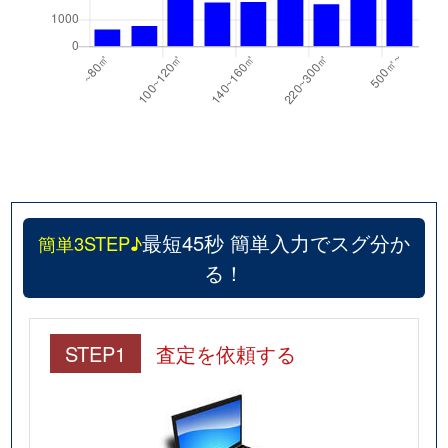
最短45秒 簡単入力でスグ分か
簡単3STEP♪
る！
STEP1
査定を依頼する