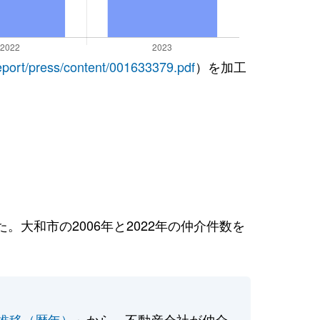
report/press/content/001633379.pdf
）を加工
大和市の2006年と2022年の仲介件数を
推移（暦年）
」から、不動産会社が仲介