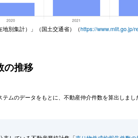
在地別集計）」（国土交通省）（
https://www.mlit.go.jp/
数の推移
テムのデータをもとに、不動産仲介件数を算出しました。
公表している不動産業統計集「
売り物件成約報告件数の