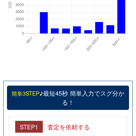
最短45秒 簡単入力でスグ分か
簡単3STEP♪
る！
STEP1
査定を依頼する