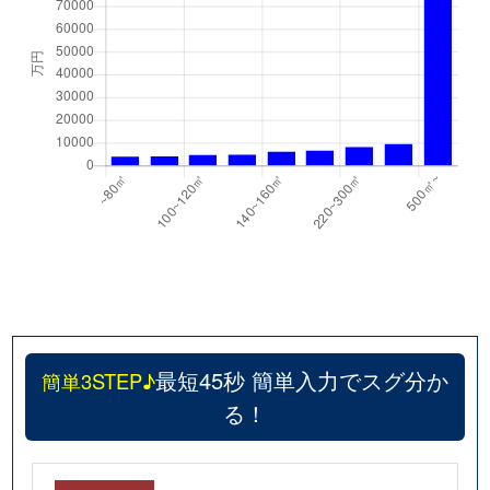
最短45秒 簡単入力でスグ分か
簡単3STEP♪
る！