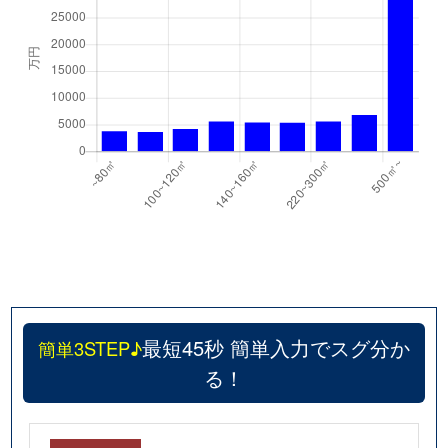
最短45秒 簡単入力でスグ分か
簡単3STEP♪
る！