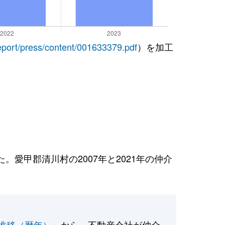
report/press/content/001633379.pdf
）を加工
愛甲郡清川村の2007年と2021年の仲介
推移（暦年）
」から、不動産会社が仲介