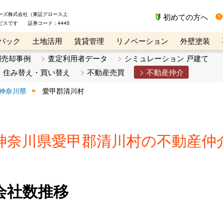
ーズ株式会社（東証グロース上
初めての方へ
ビスです 証券コード：4445
バック
土地活用
賃貸管理
リノベーション
外壁塗装
ライン講座
リビンマガジンBiz
不動産売却ご相談デスク
別売却事例
査定利用者データ
シミュレーション 戸建て
住み替え・買い替え
不動産売買
不動産仲介
神奈川県
愛甲郡清川村
神奈川県愛甲郡清川村の不動産仲
会社数推移