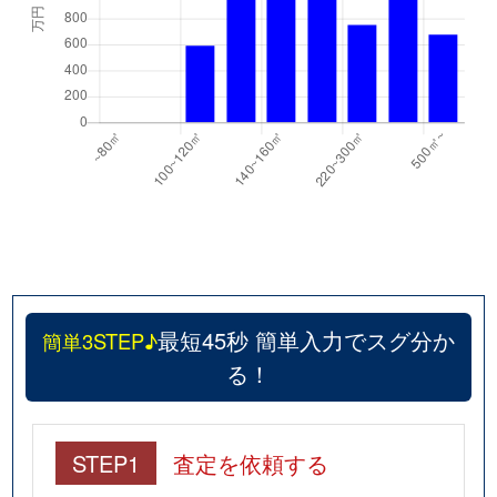
最短45秒 簡単入力でスグ分か
簡単3STEP♪
る！
STEP1
査定を依頼する