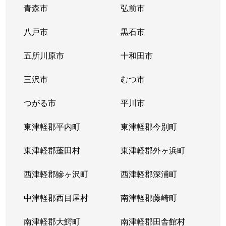
青森市
弘前市
八戸市
黒石市
五所川原市
十和田市
三沢市
むつ市
つがる市
平川市
東津軽郡平内町
東津軽郡今別町
東津軽郡蓬田村
東津軽郡外ヶ浜町
西津軽郡鰺ヶ沢町
西津軽郡深浦町
中津軽郡西目屋村
南津軽郡藤崎町
南津軽郡大鰐町
南津軽郡田舎館村