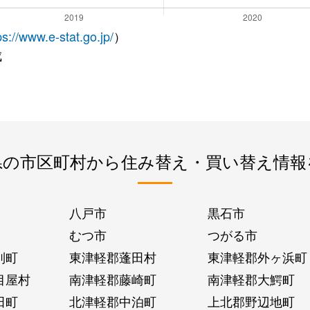
ps://www.e-stat.go.jp/
）
成
県の市区町村から住み替え・買い替え情報
八戸市
黒石市
むつ市
つがる市
別町
東津軽郡蓬田村
東津軽郡外ヶ浜町
目屋村
南津軽郡藤崎町
南津軽郡大鰐町
田町
北津軽郡中泊町
上北郡野辺地町