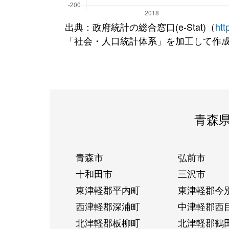
出典：政府統計の総合窓口(e-Stat)（
htt
「社会・人口統計体系」を加工して作
青森
青森市
弘前市
十和田市
三沢市
東津軽郡平内町
東津軽郡今
西津軽郡深浦町
中津軽郡西
北津軽郡板柳町
北津軽郡鶴