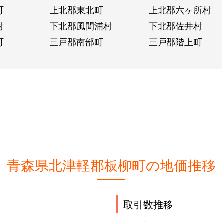
町
上北郡東北町
上北郡六ヶ所村
村
下北郡風間浦村
下北郡佐井村
町
三戸郡南部町
三戸郡階上町
青森県北津軽郡板柳町の地価推移
取引数推移