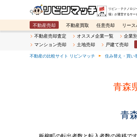
リビン・テクノロジ
場）が運営するサー
不動産売却
不動産買取
任意売却
リース
メタ住宅展示場
ベスト不動産カンパニー
オン
不動産売却査定
オススメ企業一覧
企業
マンション売却
土地売却
戸建て売却
不動産の比較サイト リビンマッチ
住み替え・買い
青森
青
板柳町の転出者数と転入者数の推移です。2