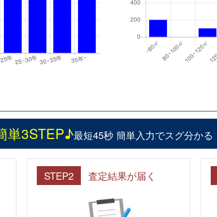
簡単3STEP♪
最短45秒 簡単入力でスグ分かる
STEP2
査定結果が届く