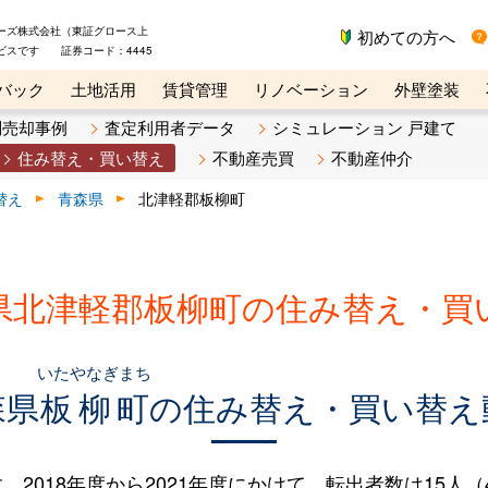
ーズ株式会社（東証グロース上
初めての方へ
ビスです 証券コード：4445
バック
土地活用
賃貸管理
リノベーション
外壁塗装
ライン講座
リビンマガジンBiz
不動産売却ご相談デスク
別売却事例
査定利用者データ
シミュレーション 戸建て
住み替え・買い替え
不動産売買
不動産仲介
替え
青森県
北津軽郡板柳町
県北津軽郡板柳町の住み替え・買
いたやなぎまち
森県
板柳町
の住み替え・買い替え
018年度から2021年度にかけて、転出者数は15人（4.