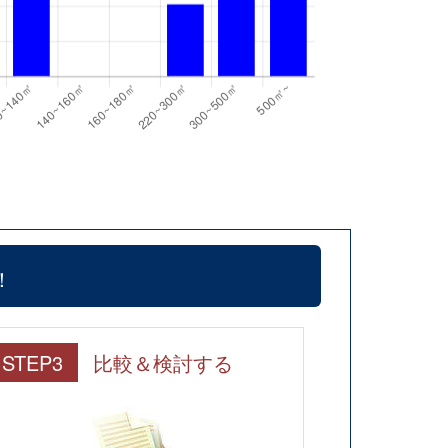
！
STEP3
比較＆検討する