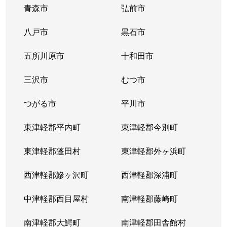
青森市
弘前市
八戸市
黒石市
五所川原市
十和田市
三沢市
むつ市
つがる市
平川市
東津軽郡平内町
東津軽郡今別町
東津軽郡蓬田村
東津軽郡外ヶ浜町
西津軽郡鰺ヶ沢町
西津軽郡深浦町
中津軽郡西目屋村
南津軽郡藤崎町
南津軽郡大鰐町
南津軽郡田舎館村