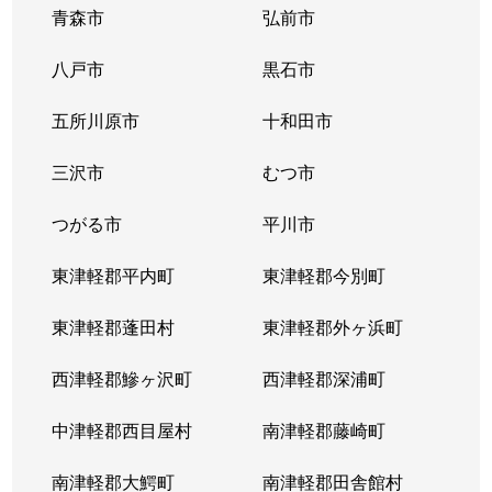
青森市
弘前市
八戸市
黒石市
五所川原市
十和田市
三沢市
むつ市
つがる市
平川市
東津軽郡平内町
東津軽郡今別町
東津軽郡蓬田村
東津軽郡外ヶ浜町
西津軽郡鰺ヶ沢町
西津軽郡深浦町
中津軽郡西目屋村
南津軽郡藤崎町
南津軽郡大鰐町
南津軽郡田舎館村