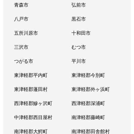
青森市
弘前市
八戸市
黒石市
五所川原市
十和田市
三沢市
むつ市
つがる市
平川市
東津軽郡平内町
東津軽郡今別町
東津軽郡蓬田村
東津軽郡外ヶ浜町
西津軽郡鰺ヶ沢町
西津軽郡深浦町
中津軽郡西目屋村
南津軽郡藤崎町
南津軽郡大鰐町
南津軽郡田舎館村