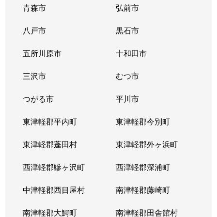
青森市
弘前市
八戸市
黒石市
五所川原市
十和田市
三沢市
むつ市
つがる市
平川市
東津軽郡平内町
東津軽郡今別町
東津軽郡蓬田村
東津軽郡外ヶ浜町
西津軽郡鰺ヶ沢町
西津軽郡深浦町
中津軽郡西目屋村
南津軽郡藤崎町
南津軽郡大鰐町
南津軽郡田舎館村