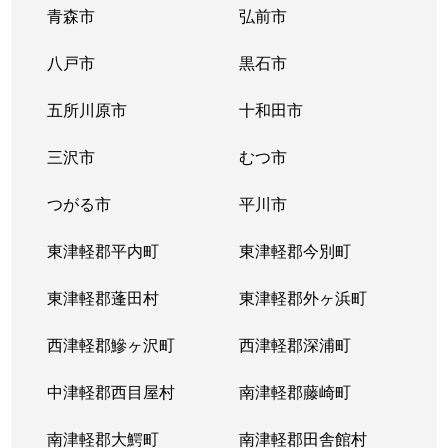
青森市
弘前市
八戸市
黒石市
五所川原市
十和田市
三沢市
むつ市
つがる市
平川市
東津軽郡平内町
東津軽郡今別町
東津軽郡蓬田村
東津軽郡外ヶ浜町
西津軽郡鰺ヶ沢町
西津軽郡深浦町
中津軽郡西目屋村
南津軽郡藤崎町
南津軽郡大鰐町
南津軽郡田舎館村