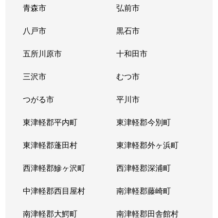
青森市
弘前市
八戸市
黒石市
五所川原市
十和田市
三沢市
むつ市
つがる市
平川市
東津軽郡平内町
東津軽郡今別町
東津軽郡蓬田村
東津軽郡外ヶ浜町
西津軽郡鰺ヶ沢町
西津軽郡深浦町
中津軽郡西目屋村
南津軽郡藤崎町
南津軽郡大鰐町
南津軽郡田舎館村