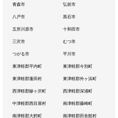
青森市
弘前市
八戸市
黒石市
五所川原市
十和田市
三沢市
むつ市
つがる市
平川市
東津軽郡平内町
東津軽郡今別町
東津軽郡蓬田村
東津軽郡外ヶ浜町
西津軽郡鰺ヶ沢町
西津軽郡深浦町
中津軽郡西目屋村
南津軽郡藤崎町
南津軽郡大鰐町
南津軽郡田舎館村