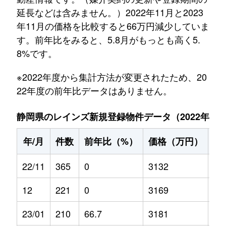
延長などは含みません。）2022年11月と2023
年11月の価格を比較すると66万円減少していま
す。前年比をみると、5.8月がもっとも高く5.
8%です。
※2022年度から集計方法が変更されたため、20
22年度の前年比データはありません。
静岡県のレインズ新規登録物件データ（2022年11月～
年/月
件数
前年比（%）
価格（万円）
前
22/11
365
0
3132
0
12
221
0
3169
0
23/01
210
66.7
3181
5.2