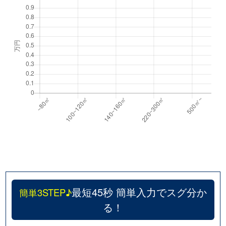
最短45秒 簡単入力でスグ分か
簡単3STEP♪
る！