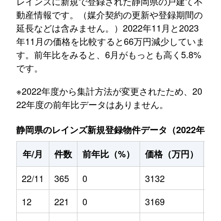
レインズに新規で登録された静岡県の戸建て不
動産情報です。（媒介契約の更新や登録期間の
延長などは含みません。）2022年11月と2023
年11月の価格を比較すると66万円減少していま
す。前年比をみると、6月がもっとも高く5.8%
です。
※2022年度から集計方法が変更されたため、20
22年度の前年比データはありません。
静岡県のレインズ新規登録物件データ（2022年11月～
年/月
件数
前年比（%）
価格（万円）
前
22/11
365
0
3132
0
12
221
0
3169
0