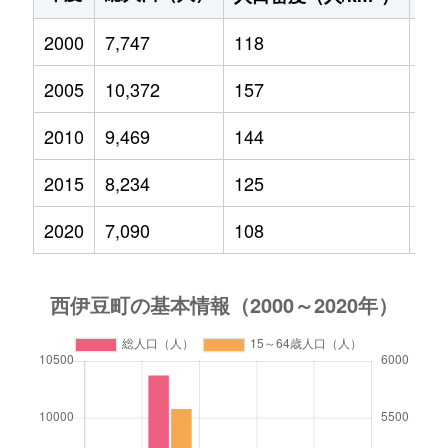
2000
7,747
118
88
2005
10,372
157
1,0
2010
9,469
144
88
2015
8,234
125
66
2020
7,090
108
43