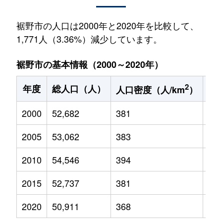
裾野市の人口は2000年と2020年を比較して、
1,771人（3.36%）減少しています。
裾野市の基本情報（2000～2020年）
2
年度
総人口（人）
1
人口密度（人/km
）
2000
52,682
381
8,8
2005
53,062
383
8,2
2010
54,546
394
8,1
2015
52,737
381
7,6
2020
50,911
368
6,8