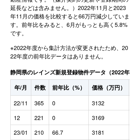
延長などは含みません。）2022年11月と2023
年11月の価格を比較すると66万円減少していま
す。前年比をみると、6月がもっとも高く5.8%
です。
※2022年度から集計方法が変更されたため、20
22年度の前年比データはありません。
静岡県のレインズ新規登録物件データ（2022年11月～
年/月
件数
前年比（%）
価格（万円）
前
22/11
365
0
3132
0
12
221
0
3169
0
23/01
210
66.7
3181
5.2