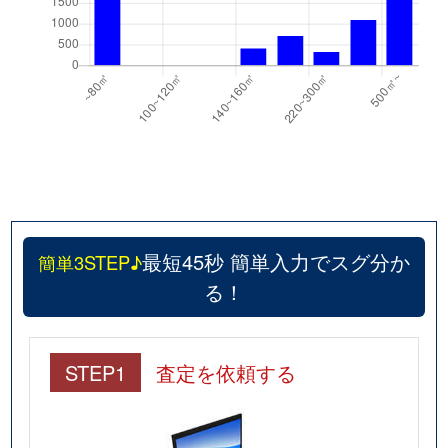
最短45秒 簡単入力でスグ分か
簡単3STEP♪
る！
STEP1
査定を依頼する