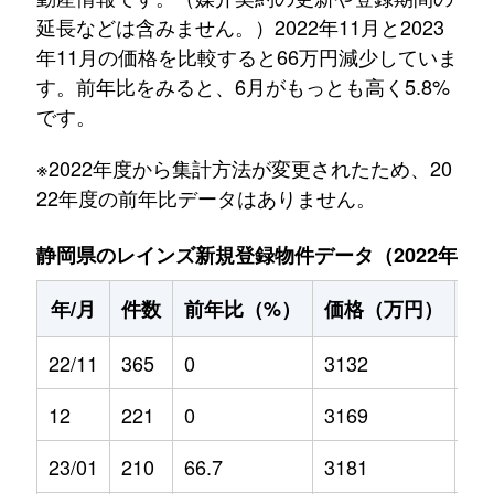
延長などは含みません。）2022年11月と2023
年11月の価格を比較すると66万円減少していま
す。前年比をみると、6月がもっとも高く5.8%
です。
※2022年度から集計方法が変更されたため、20
22年度の前年比データはありません。
静岡県のレインズ新規登録物件データ（2022年11月～
年/月
件数
前年比（%）
価格（万円）
前
22/11
365
0
3132
0
12
221
0
3169
0
23/01
210
66.7
3181
5.2