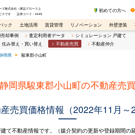
ーズ株式会社（東証グロース上
初めての方へ
ビスです 証券コード：4445
バック
土地活用
賃貸管理
リノベーション
外壁塗装
ライン講座
リビンマガジンBiz
不動産売却ご相談デスク
別売却事例
査定利用者データ
シミュレーション 戸建て
住み替え・買い替え
不動産売買
不動産仲介
静岡県
駿東郡小山町
静岡県駿東郡小山町の不動産売
売買価格情報（2022年11月～2
建て不動産情報です。（媒介契約の更新や登録期間の延長