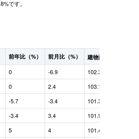
.8%です。
2
前年比（%）
前月比（%）
）
建物面積（m
）
0
-6.9
102.32
0
0
2.4
103.17
0
-5.7
-3.4
101.36
-
-3.4
3.4
101.93
0
5
4
101.43
0