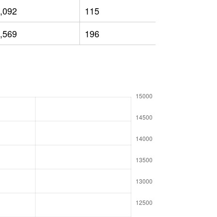
,092
115
6,431
,569
196
6,442