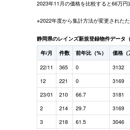
2023年11月の価格を比較すると66万
※2022年度から集計方法が変更された
静岡県のレインズ新規登録物件データ（20
年/月
件数
前年比（%）
価格（
22/11
365
0
3132
12
221
0
3169
23/01
210
66.7
3181
2
214
29.7
3169
3
218
61.5
3046