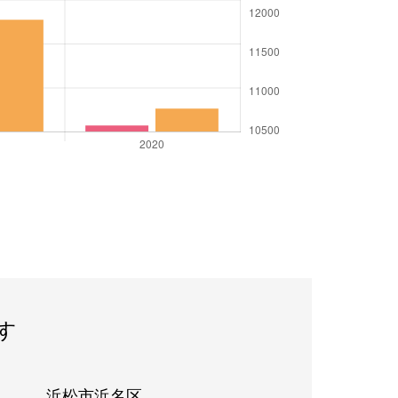
す
浜松市浜名区