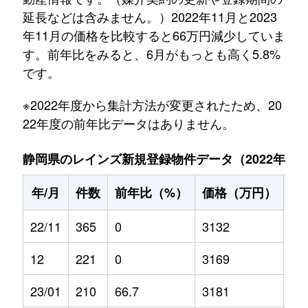
延長などは含みません。）2022年11月と2023
年11月の価格を比較すると66万円減少していま
す。前年比をみると、6月がもっとも高く5.8%
です。
※2022年度から集計方法が変更されたため、20
22年度の前年比データはありません。
静岡県のレインズ新規登録物件データ（2022年11月～
年/月
件数
前年比（%）
価格（万円）
前
22/11
365
0
3132
0
12
221
0
3169
0
23/01
210
66.7
3181
5.2