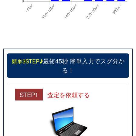
最短45秒 簡単入力でスグ分か
簡単3STEP♪
る！
STEP1
査定を依頼する