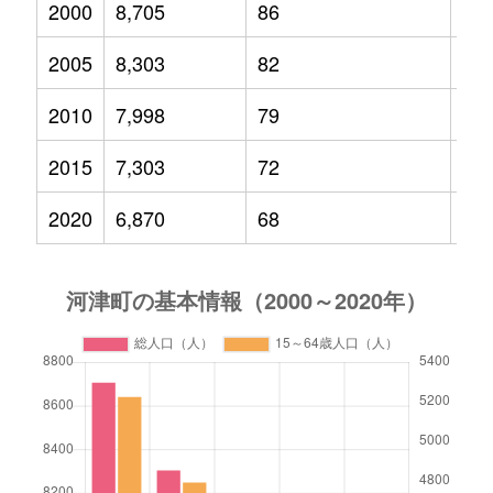
2000
8,705
86
1,0
2005
8,303
82
97
2010
7,998
79
96
2015
7,303
72
79
2020
6,870
68
64