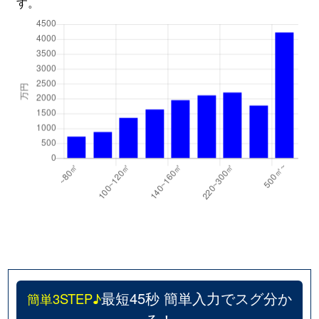
す。
最短45秒 簡単入力でスグ分か
簡単3STEP♪