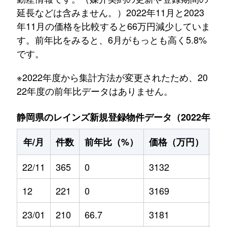
延長などは含みません。）2022年11月と2023
年11月の価格を比較すると66万円減少していま
す。前年比をみると、6月がもっとも高く5.8%
です。
※2022年度から集計方法が変更されたため、20
22年度の前年比データはありません。
静岡県のレインズ新規登録物件データ（2022年11月～
年/月
件数
前年比（%）
価格（万円）
前
22/11
365
0
3132
0
12
221
0
3169
0
23/01
210
66.7
3181
5.2