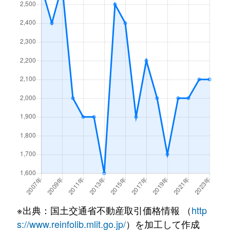
見付
3,300万円
磐田
徒歩45分
松本
320万円
豊田町
徒歩45分
見付
16,000万円
磐田
徒歩21分
三ケ野台
1,600万円
御厨(静岡)
徒歩23分
見付
5,100万円
磐田
徒歩1時間
三ケ野台
2,400万円
御厨(静岡)
徒歩21分
見付
2,400万円
磐田
徒歩45分
水堀
1,500万円
磐田
徒歩45分
見付
3,500万円
磐田
徒歩45分
水堀
1,800万円
磐田
徒歩45分
見付
2,900万円
御厨(静岡)
徒歩45分
三家
850万円
磐田
徒歩2時間
南島
2,100万円
御厨(静岡)
徒歩45分
見付
7,000万円
磐田
徒歩45分
森下
2,800万円
豊田町
徒歩18分
見付
1,500万円
磐田
徒歩45分
森下
2,300万円
豊田町
徒歩14分
見付
1,600万円
磐田
徒歩45分
※出典：国土交通省不動産取引価格情報 （
http
s://www.reinfolib.mlit.go.jp/
）を加工して作成
森本
1,800万円
豊田町
徒歩18分