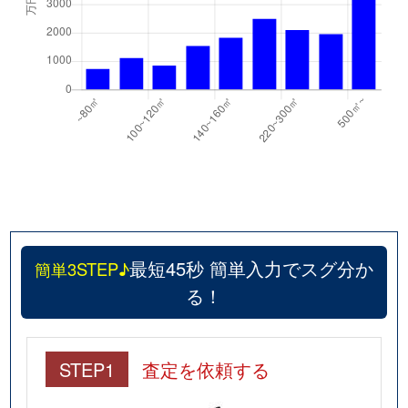
最短45秒 簡単入力でスグ分か
簡単3STEP♪
る！
STEP1
査定を依頼する