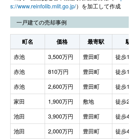
大泉町
1,300万円
磐田
徒歩16分
s://www.reinfolib.mlit.go.jp/
）を加工して作成
大久保
2,800万円
磐田
徒歩1時間
一戸建ての売却事例
大久保
400万円
磐田
徒歩1時間
町名
価格
最寄駅
駅徒
大中瀬
200万円
磐田
徒歩1時間
赤池
3,500万円
豊田町
徒歩16分
大中瀬
520万円
豊田町
徒歩1時間
赤池
810万円
豊田町
徒歩19分
掛塚
50万円
豊田町
徒歩1時間
赤池
2,600万円
豊田町
徒歩14分
掛塚
130万円
豊田町
徒歩1時間
家田
1,900万円
敷地
徒歩26分
掛塚
880万円
豊田町
徒歩1時間
池田
3,900万円
豊田町
徒歩45分
掛塚
300万円
豊田町
徒歩1時間
池田
2,000万円
豊田町
徒歩45分
笠梅
600万円
磐田
徒歩1時間