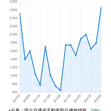
小島
3,700万円
豊田町
徒歩45分
国府台
840万円
磐田
徒歩25分
駒場
850万円
豊田町
徒歩1時間
国府台
2,200万円
磐田
徒歩19分
下岡田
1,300万円
磐田
徒歩45分
国府台
4,700万円
磐田
徒歩23分
白羽
2,400万円
豊田町
徒歩1時間
国府台
400万円
磐田
徒歩18分
千手堂
1,500万円
磐田
徒歩45分
国府台
1,200万円
磐田
徒歩20分
天龍
3,500万円
磐田
徒歩18分
小島
600万円
豊田町
徒歩45分
天龍
6,100万円
磐田
徒歩21分
小立野
6,300万円
豊田町
徒歩45分
天龍
3,200万円
磐田
徒歩13分
小立野
2,700万円
豊田町
徒歩25分
天龍
4,500万円
磐田
徒歩15分
匂坂上
990万円
豊田町
徒歩1時間
※出典：国土交通省不動産取引価格情報 （
http