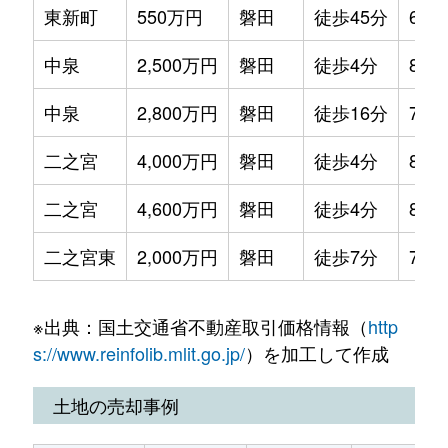
東新町
550万円
磐田
徒歩45分
60m
中泉
2,500万円
磐田
徒歩4分
80m
中泉
2,800万円
磐田
徒歩16分
75m
二之宮
4,000万円
磐田
徒歩4分
80m
二之宮
4,600万円
磐田
徒歩4分
80m
二之宮東
2,000万円
磐田
徒歩7分
75m
※出典：国土交通省不動産取引価格情報（
http
s://www.reinfolib.mlit.go.jp/
）を加工して作成
土地の売却事例