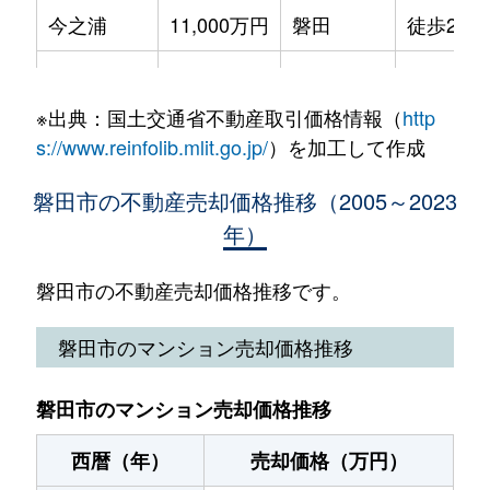
今之浦
11,000万円
磐田
徒歩21分
鎌田
2,800万円
御厨(静岡)
徒歩9分
今之浦
3,000万円
磐田
徒歩16分
鎌田
250万円
御厨(静岡)
徒歩10分
※出典：国土交通省不動産取引価格情報（
http
今之浦
2,300万円
磐田
徒歩25分
鎌田
1,500万円
御厨(静岡)
徒歩5分
s://www.reinfolib.mlit.go.jp/
）を加工して作成
今之浦
2,300万円
磐田
徒歩19分
上新屋
2,700万円
豊田町
徒歩45分
磐田市の不動産売却価格推移（2005～2023
年）
今之浦
6,800万円
磐田
徒歩25分
上大之郷
1,200万円
磐田
徒歩26分
岩井
350万円
御厨(静岡)
徒歩45分
磐田市の不動産売却価格推移です。
上大之郷
1,500万円
磐田
徒歩26分
海老塚
3,700万円
磐田
徒歩21分
磐田市のマンション売却価格推移
上岡田
460万円
磐田
徒歩25分
大久保
1,200万円
磐田
徒歩1時間
上岡田
2,900万円
磐田
徒歩23分
磐田市のマンション売却価格推移
大立野
530万円
御厨(静岡)
徒歩25分
上岡田
5,000万円
磐田
徒歩23分
西暦（年）
売却価格（万円）