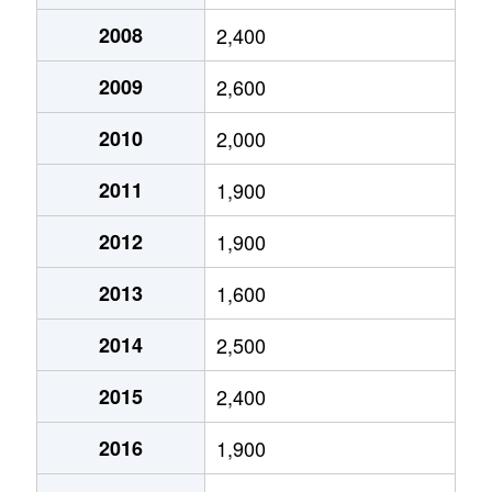
中田
1,500万円
豊田町
徒歩11分
2008
2,400
福田
1,700万円
御厨(静岡)
徒歩1時間
西貝塚
2,200万円
御厨(静岡)
徒歩21分
2009
2,600
福田
1,800万円
御厨(静岡)
徒歩1時間
西島
150万円
御厨(静岡)
徒歩45分
2010
2,000
福田
180万円
御厨(静岡)
徒歩45分
二之宮
1,500万円
磐田
徒歩8分
2011
1,900
福田中島
680万円
磐田
徒歩45分
二之宮
3,000万円
磐田
徒歩8分
2012
1,900
福田中島
2,000万円
磐田
徒歩1時間
二之宮
930万円
磐田
徒歩8分
2013
1,600
福田中島
1,800万円
磐田
徒歩1時間
東原
1,600万円
磐田
徒歩45分
2014
2,500
藤上原
5,000万円
磐田
徒歩2時
東原
1,500万円
磐田
徒歩45分
2015
2,400
三ケ野台
2,700万円
御厨(静岡)
徒歩21分
一言
1,600万円
磐田
徒歩45分
2016
1,900
三ケ野台
4,600万円
御厨(静岡)
徒歩24分
福田
13万円
磐田
徒歩1時間