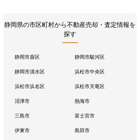
見付
2,100万円
磐田
徒歩45分
竜洋中島
800万円
豊田町
徒歩14分
見付
3,100万円
磐田
徒歩45分
静岡県の市区町村から不動産売却・査定情報を
見付
1,400万円
磐田
徒歩45分
探す
見付
460万円
磐田
徒歩45分
静岡市葵区
静岡市駿河区
見付
1,100万円
磐田
徒歩45分
静岡市清水区
浜松市中央区
見付
2,700万円
磐田
徒歩29分
浜松市浜名区
浜松市天竜区
見付
1,200万円
磐田
徒歩45分
沼津市
熱海市
見付
180万円
磐田
徒歩26分
三島市
富士宮市
見付
1,200万円
磐田
徒歩45分
伊東市
島田市
見付
1,400万円
磐田
徒歩45分