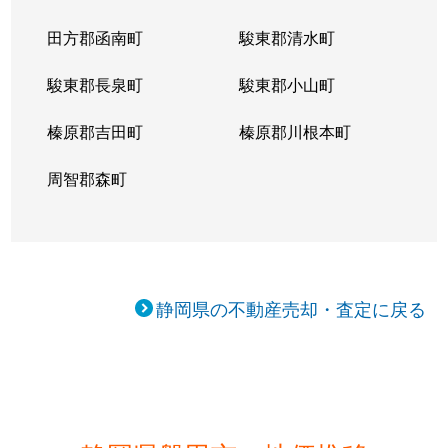
南島
29万円
御厨(静岡)
徒歩45分
田方郡函南町
駿東郡清水町
南島
1,600万円
御厨(静岡)
徒歩45分
駿東郡長泉町
駿東郡小山町
弥藤太島
180万円
豊田町
徒歩45分
榛原郡吉田町
榛原郡川根本町
周智郡森町
静岡県の不動産売却・査定に戻る