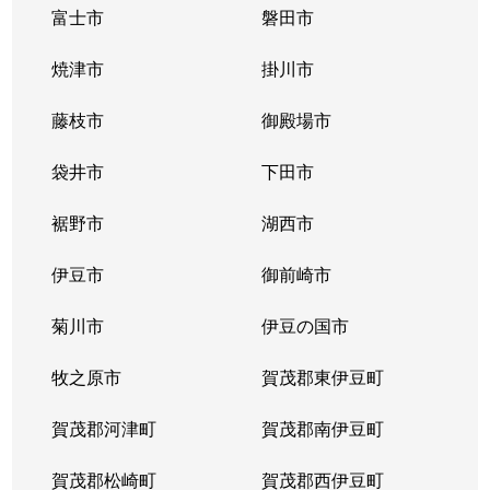
富士市
磐田市
見付
60万円
磐田
徒歩45分
焼津市
掛川市
見付
620万円
磐田
徒歩21分
藤枝市
御殿場市
見付
370万円
磐田
徒歩20分
袋井市
下田市
見付
1,400万円
磐田
徒歩45分
裾野市
湖西市
見付
700万円
磐田
徒歩45分
伊豆市
御前崎市
見付
400万円
磐田
徒歩45分
菊川市
伊豆の国市
見付
1,300万円
御厨(静岡)
徒歩45分
牧之原市
賀茂郡東伊豆町
緑ケ丘
650万円
御厨(静岡)
徒歩1時間
賀茂郡河津町
賀茂郡南伊豆町
南島
660万円
御厨(静岡)
徒歩45分
賀茂郡松崎町
賀茂郡西伊豆町