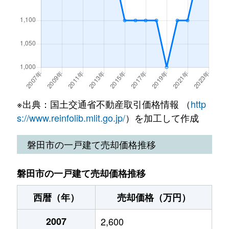
西貝塚
2,700万円
御厨(静岡)
徒歩19分
中泉
2,500万円
磐田
徒歩6分
西平松
1,800万円
豊田町
徒歩1時間
中泉
1,300万円
磐田
徒歩11分
二之宮
1,900万円
磐田
徒歩10分
中泉
1,800万円
磐田
徒歩11分
一言
1,400万円
磐田
徒歩45分
中泉
1,300万円
磐田
徒歩10分
一言
2,800万円
豊田町
徒歩45分
※出典：国土交通省不動産取引価格情報 （
http
中泉
3,700万円
磐田
徒歩5分
s://www.reinfolib.mlit.go.jp/
）を加工して作成
蛭池
350万円
御厨(静岡)
徒歩45分
中泉
50万円
磐田
徒歩7分
磐田市の一戸建て売却価格推移
福田
100万円
磐田
徒歩1時間
中泉
310万円
磐田
徒歩10分
磐田市の一戸建て売却価格推移
福田
2,400万円
磐田
徒歩1時間
中泉
3,700万円
磐田
徒歩9分
西暦（年）
売却価格（万円）
福田
200万円
御厨(静岡)
徒歩1時間
長須賀
180万円
豊田町
徒歩45分
2007
2,600
福田
500万円
御厨(静岡)
徒歩1時間