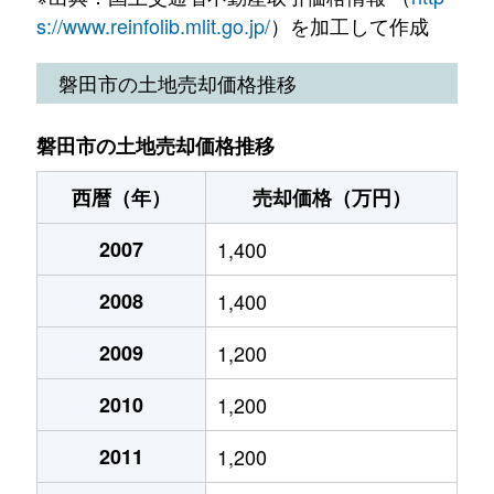
東新町
3,200万円
御厨(静岡)
徒歩29分
匂坂中
6,000万円
豊田町
徒歩1時間
s://www.reinfolib.mlit.go.jp/
）を加工して作成
富丘
1,800万円
磐田
徒歩45分
匂坂中
1,200万円
豊田町
徒歩1時間
磐田市の土地売却価格推移
豊岡
2,300万円
豊田町
徒歩45分
匂坂中
2,900万円
豊田町
徒歩1時間
磐田市の土地売却価格推移
豊岡
99万円
豊田町
徒歩45分
匂坂中
250万円
豊田町
徒歩1時間
西暦（年）
売却価格（万円）
豊岡
640万円
豊田町
徒歩45分
下岡田
3,600万円
磐田
徒歩45分
2007
1,400
豊岡
1,400万円
豊田町
徒歩45分
下万能
330万円
磐田
徒歩29分
2008
1,400
豊岡
1,100万円
豊田町
徒歩45分
白羽
1,500万円
豊田町
徒歩1時間
2009
1,200
豊岡
2,300万円
豊田町
徒歩45分
白羽
160万円
豊田町
徒歩1時間
2010
1,200
豊岡
1,200万円
豊田町
徒歩45分
白羽
470万円
豊田町
徒歩1時間
2011
1,200
豊田
750万円
磐田
徒歩45分