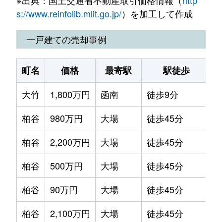
畑
100万円
函南
徒歩1時間15分
2
s://www.reinfolib.mlit.go.jp/
）を加工して作成
畑
100万円
函南
徒歩1時間15分
3
一戸建ての売却事例
畑
600万円
函南
徒歩1時間15分
2
町名
価格
最寄駅
駅徒歩
畑
40万円
函南
徒歩1時間15分
2
大竹
1,800万円
函南
徒歩9分
1
畑毛
1,800万円
大場
徒歩45分
4
柏谷
980万円
大場
徒歩45分
1
平井
120万円
函南
徒歩19分
1
柏谷
2,200万円
大場
徒歩45分
1
平井
110万円
函南
徒歩45分
2
柏谷
500万円
大場
徒歩45分
9
平井
110万円
函南
徒歩45分
2
柏谷
90万円
大場
徒歩45分
2
平井
550万円
函南
徒歩1時間15分
4
柏谷
2,100万円
大場
徒歩45分
3
平井
300万円
大場
徒歩45分
2