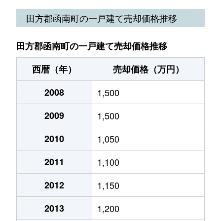
平井
470万円
函南
徒歩1時間45分
3
田方郡函南町の一戸建て売却価格推移
平井
360万円
函南
徒歩1時間15分
4
田方郡函南町の一戸建て売却価格推移
平井
300万円
函南
徒歩1時間15分
2
西暦（年）
売却価格（万円）
平井
1,000万円
函南
徒歩1時間15分
2
2008
1,500
平井
1,100万円
函南
徒歩1時間15分
7
2009
1,500
平井
280万円
函南
徒歩1時間15分
3
2010
1,050
平井
2,100万円
函南
徒歩1時間15分
4
2011
1,100
平井
340万円
函南
徒歩1時間15分
2
2012
1,150
平井
2,600万円
函南
徒歩45分
1
2013
1,200
平井
1,400万円
函南
徒歩45分
2