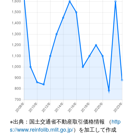
平井
650万円
函南
徒歩25分
2
平井
1,100万円
函南
徒歩1時間15分
2
平井
1,000万円
函南
徒歩1時間15分
1
平井
400万円
函南
徒歩1時間15分
4
平井
450万円
函南
徒歩1時間15分
4
平井
850万円
函南
徒歩1時間15分
7
平井
850万円
函南
徒歩45分
1
平井
300万円
函南
徒歩1時間15分
3
※出典：国土交通省不動産取引価格情報 （
http
平井
120万円
函南
徒歩1時間15分
3
s://www.reinfolib.mlit.go.jp/
）を加工して作成