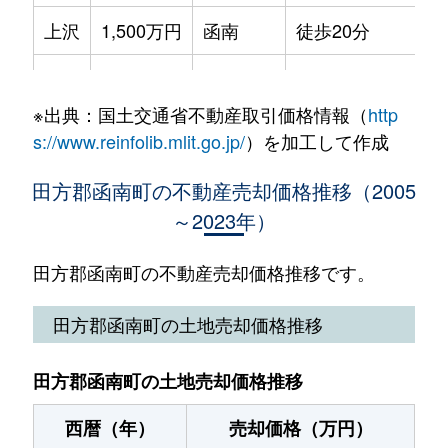
上沢
1,500万円
函南
徒歩20分
2
平井
950万円
大場
徒歩45分
1
桑原
1,100万円
函南
徒歩11分
2
平井
3,000万円
大場
徒歩29分
4
※出典：国土交通省不動産取引価格情報（
http
桑原
2,400万円
函南
徒歩10分
3
s://www.reinfolib.mlit.go.jp/
）を加工して作成
桑原
2,000万円
函南
徒歩13分
3
田方郡函南町の不動産売却価格推移（2005
～2023年）
丹那
420万円
函南
徒歩1時間15分
2
丹那
130万円
函南
徒歩1時間15分
4
田方郡函南町の不動産売却価格推移です。
丹那
1,800万円
函南
徒歩1時間15分
3
田方郡函南町の土地売却価格推移
丹那
650万円
函南
徒歩1時間15分
4
田方郡函南町の土地売却価格推移
丹那
480万円
函南
徒歩1時間15分
3
西暦（年）
売却価格（万円）