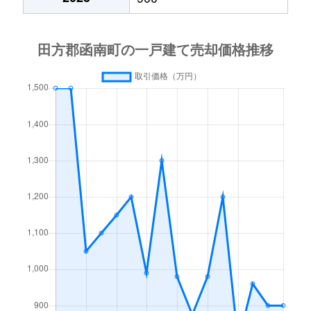
間宮
9,500万円
大場
徒歩2分
5