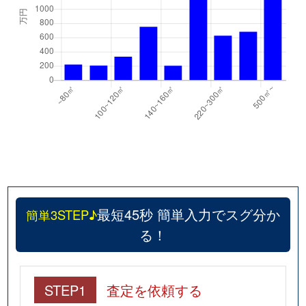
最短45秒 簡単入力でスグ分か
簡単3STEP♪
る！
STEP1
査定を依頼する