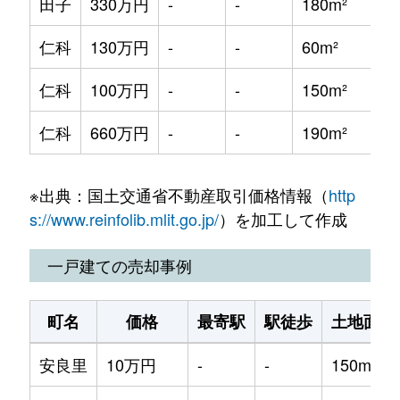
田子
330万円
-
-
180m²
6
仁科
130万円
-
-
60m²
6
仁科
100万円
-
-
150m²
2
仁科
660万円
-
-
190m²
1
※出典：国土交通省不動産取引価格情報（
http
s://www.reinfolib.mlit.go.jp/
）を加工して作成
一戸建ての売却事例
町名
価格
最寄駅
駅徒歩
土地面積
安良里
10万円
-
-
150m²