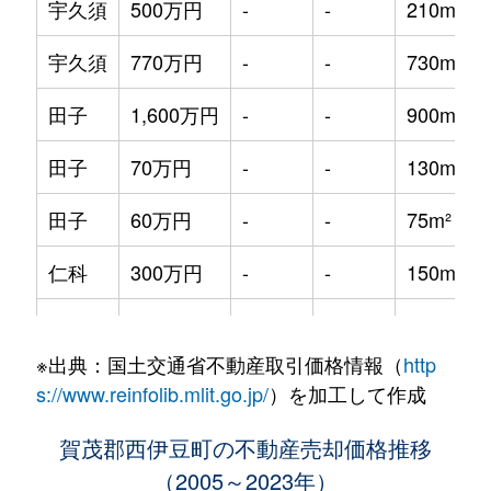
宇久須
500万円
-
-
210m²
宇久須
770万円
-
-
730m²
田子
1,600万円
-
-
900m²
田子
70万円
-
-
130m²
田子
60万円
-
-
75m²
仁科
300万円
-
-
150m²
仁科
1,400万円
-
-
1600m²
※出典：国土交通省不動産取引価格情報（
http
仁科
20万円
-
-
120m²
s://www.reinfolib.mlit.go.jp/
）を加工して作成
賀茂郡西伊豆町の不動産売却価格推移
（2005～2023年）