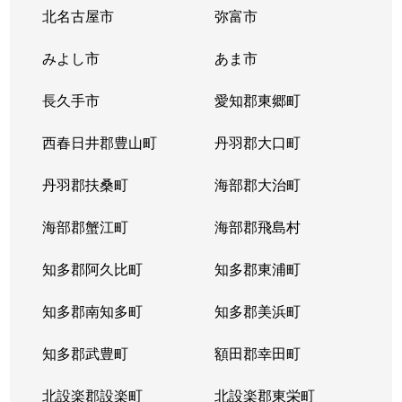
北名古屋市
弥富市
みよし市
あま市
長久手市
愛知郡東郷町
西春日井郡豊山町
丹羽郡大口町
丹羽郡扶桑町
海部郡大治町
海部郡蟹江町
海部郡飛島村
知多郡阿久比町
知多郡東浦町
知多郡南知多町
知多郡美浜町
知多郡武豊町
額田郡幸田町
北設楽郡設楽町
北設楽郡東栄町