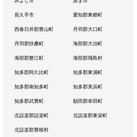
みよし市
あま市
長久手市
愛知郡東郷町
西春日井郡豊山町
丹羽郡大口町
丹羽郡扶桑町
海部郡大治町
海部郡蟹江町
海部郡飛島村
知多郡阿久比町
知多郡東浦町
知多郡南知多町
知多郡美浜町
知多郡武豊町
額田郡幸田町
北設楽郡設楽町
北設楽郡東栄町
北設楽郡豊根村