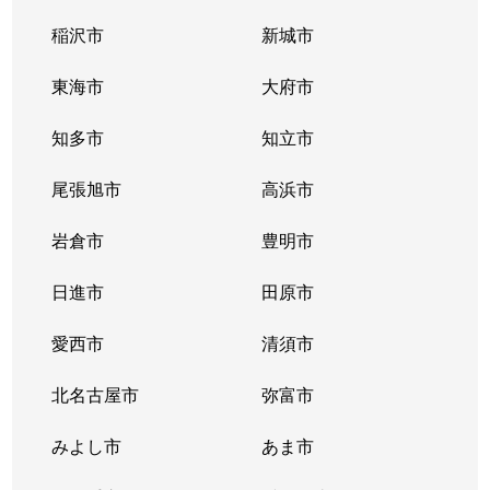
稲沢市
新城市
東海市
大府市
知多市
知立市
尾張旭市
高浜市
岩倉市
豊明市
日進市
田原市
愛西市
清須市
北名古屋市
弥富市
みよし市
あま市