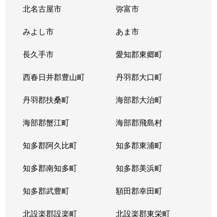
北名古屋市
弥富市
みよし市
あま市
長久手市
愛知郡東郷町
西春日井郡豊山町
丹羽郡大口町
丹羽郡扶桑町
海部郡大治町
海部郡蟹江町
海部郡飛島村
知多郡阿久比町
知多郡東浦町
知多郡南知多町
知多郡美浜町
知多郡武豊町
額田郡幸田町
北設楽郡設楽町
北設楽郡東栄町