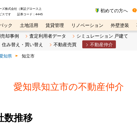
ーズ株式会社（東証グロース上
初めての方へ
ビスです 証券コード：4445
バック
土地活用
賃貸管理
リノベーション
外壁塗装
ライン講座
リビンマガジンBiz
不動産売却ご相談デスク
別売却事例
査定利用者データ
シミュレーション 戸建て
住み替え・買い替え
不動産売買
不動産仲介
愛知県
知立市
愛知県知立市の不動産仲介
社数推移