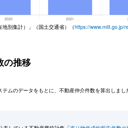
在地別集計）」（国土交通省）（
https://www.mlit.go.jp/
数の推移
テムのデータをもとに、不動産仲介件数を算出しました。
公表している不動産業統計集「
売り物件成約報告件数の