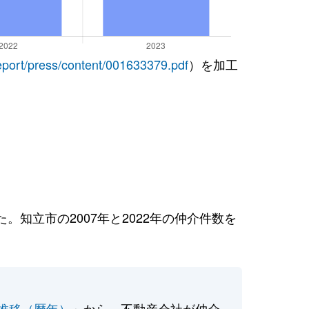
report/press/content/001633379.pdf
）を加工
知立市の2007年と2022年の仲介件数を
推移（暦年）
」から、不動産会社が仲介