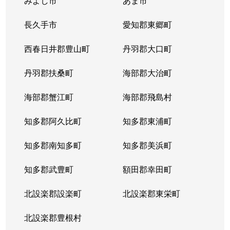
みよし市
あま市
長久手市
愛知郡東郷町
西春日井郡豊山町
丹羽郡大口町
丹羽郡扶桑町
海部郡大治町
海部郡蟹江町
海部郡飛島村
知多郡阿久比町
知多郡東浦町
知多郡南知多町
知多郡美浜町
知多郡武豊町
額田郡幸田町
北設楽郡設楽町
北設楽郡東栄町
北設楽郡豊根村