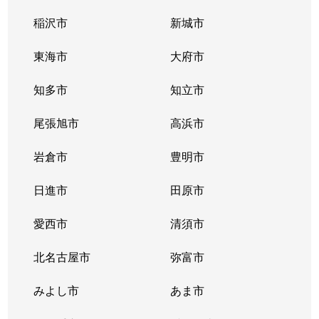
稲沢市
新城市
東海市
大府市
知多市
知立市
尾張旭市
高浜市
岩倉市
豊明市
日進市
田原市
愛西市
清須市
北名古屋市
弥富市
みよし市
あま市