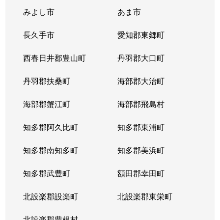
みよし市
あま市
長久手市
愛知郡東郷町
西春日井郡豊山町
丹羽郡大口町
丹羽郡扶桑町
海部郡大治町
海部郡蟹江町
海部郡飛島村
知多郡阿久比町
知多郡東浦町
知多郡南知多町
知多郡美浜町
知多郡武豊町
額田郡幸田町
北設楽郡設楽町
北設楽郡東栄町
北設楽郡豊根村