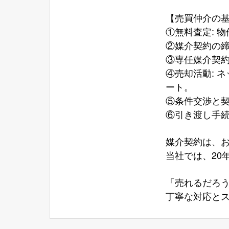
【売買仲介の
①無料査定: 
②媒介契約の締
③専任媒介契
④売却活動: 
ート。
⑤条件交渉と契
⑥引き渡し手続
媒介契約は、
当社では、20
「売れるだろ
丁寧な対応と