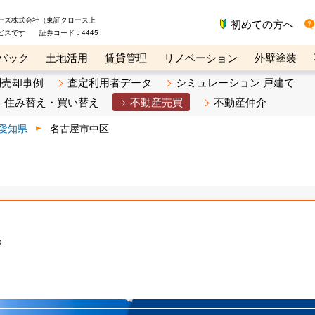
ーズ株式会社（東証グロース上
初めての方へ
ビスです 証券コード：4445
バック
土地活用
賃貸管理
リノベーション
外壁塗装
ライン講座
リビンマガジンBiz
不動産売却ご相談デスク
別売却事例
査定利用者データ
シミュレーション 戸建て
住み替え・買い替え
不動産売買
不動産仲介
愛知県
名古屋市中区
ら