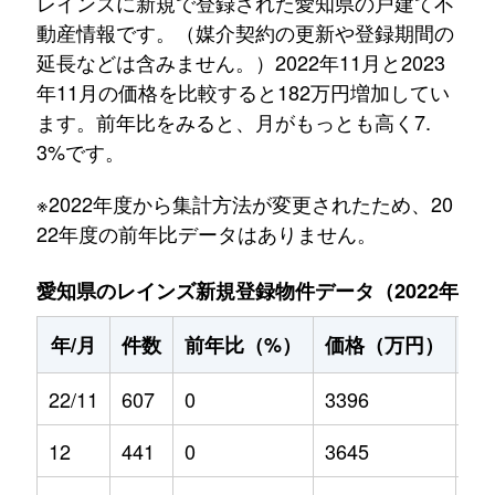
レインズに新規で登録された愛知県の戸建て不
動産情報です。（媒介契約の更新や登録期間の
延長などは含みません。）2022年11月と2023
年11月の価格を比較すると182万円増加してい
ます。前年比をみると、月がもっとも高く7.
3%です。
※2022年度から集計方法が変更されたため、20
22年度の前年比データはありません。
愛知県のレインズ新規登録物件データ（2022年11月～
年/月
件数
前年比（%）
価格（万円）
前
22/11
607
0
3396
0
12
441
0
3645
0