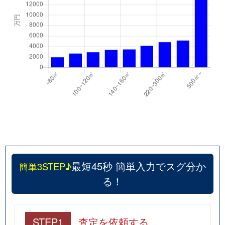
最短45秒 簡単入力でスグ分か
簡単3STEP♪
る！
STEP1
査定を依頼する