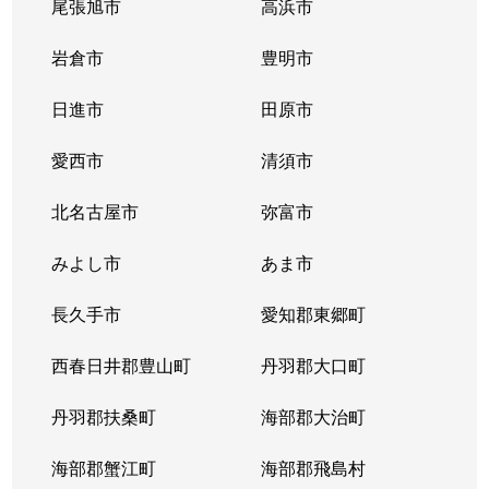
尾張旭市
高浜市
岩倉市
豊明市
日進市
田原市
愛西市
清須市
北名古屋市
弥富市
みよし市
あま市
長久手市
愛知郡東郷町
西春日井郡豊山町
丹羽郡大口町
丹羽郡扶桑町
海部郡大治町
海部郡蟹江町
海部郡飛島村