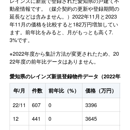
レインズに新規で登録された愛知県の戸建て不
動産情報です。（媒介契約の更新や登録期間の
延長などは含みません。）2022年11月と2023
年11月の価格を比較すると182万円増加してい
ます。前年比をみると、月がもっとも高く7.
3%です。
※2022年度から集計方法が変更されたため、20
22年度の前年比データはありません。
愛知県のレインズ新規登録物件データ（2022年11月～
年/月
件数
前年比（%）
価格（万円）
前
22/11
607
0
3396
0
12
441
0
3645
0