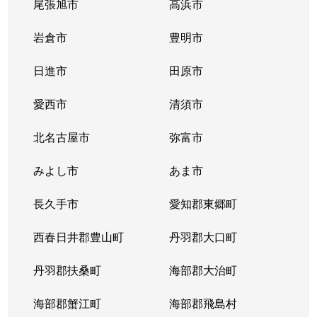
尾張旭市
高浜市
岩倉市
豊明市
日進市
田原市
愛西市
清須市
北名古屋市
弥富市
みよし市
あま市
長久手市
愛知郡東郷町
西春日井郡豊山町
丹羽郡大口町
丹羽郡扶桑町
海部郡大治町
海部郡蟹江町
海部郡飛島村