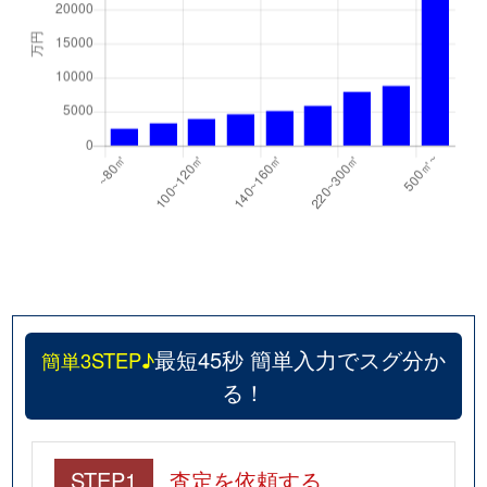
最短45秒 簡単入力でスグ分か
簡単3STEP♪
る！
STEP1
査定を依頼する