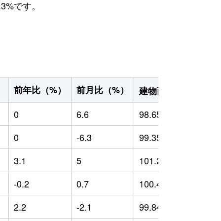
.3%です。
2
前年比（%）
前月比（%）
）
建物面積（m
）
0
6.6
98.65
0
0
-6.3
99.35
0
3.1
5
101.29
1
-0.2
0.7
100.44
0
2.2
-2.1
99.84
0