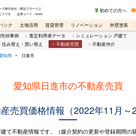
ーズ株式会社（東証グロース上
初めての方へ
ビスです 証券コード：4445
バック
土地活用
賃貸管理
リノベーション
外壁塗装
ライン講座
リビンマガジンBiz
不動産売却ご相談デスク
別売却事例
査定利用者データ
シミュレーション 戸建て
住み替え・買い替え
不動産売買
不動産仲介
愛知県
日進市
愛知県日進市の不動産売買
売買価格情報（2022年11月～2
建て不動産情報です。（媒介契約の更新や登録期間の延長