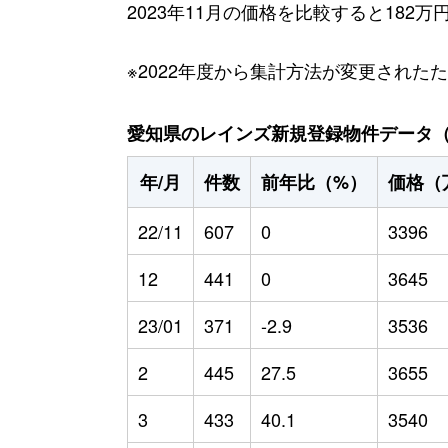
2023年11月の価格を比較すると182
※2022年度から集計方法が変更された
愛知県のレインズ新規登録物件データ（20
年/月
件数
前年比（%）
価格（
22/11
607
0
3396
12
441
0
3645
23/01
371
-2.9
3536
2
445
27.5
3655
3
433
40.1
3540