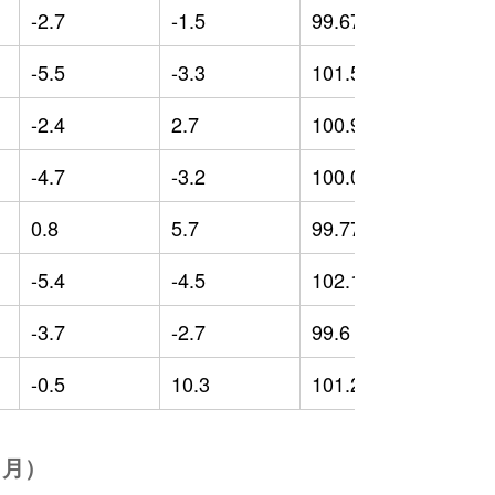
-2.7
-1.5
99.67
-
-5.5
-3.3
101.51
2
-2.4
2.7
100.98
1
-4.7
-3.2
100.08
0
0.8
5.7
99.77
-
-5.4
-4.5
102.17
2
-3.7
-2.7
99.6
-
-0.5
10.3
101.27
2