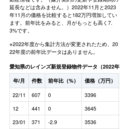
延長などは含みません。）2022年11月と2023
年11月の価格を比較すると182万円増加してい
ます。前年比をみると、月がもっとも高く7.
3%です。
※2022年度から集計方法が変更されたため、20
22年度の前年比データはありません。
愛知県のレインズ新規登録物件データ（2022年11月～
年/月
件数
前年比（%）
価格（万円）
前
22/11
607
0
3396
0
12
441
0
3645
0
23/01
371
-2.9
3536
0