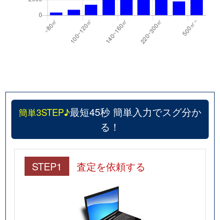
最短45秒 簡単入力でスグ分か
簡単3STEP♪
る！
STEP1
査定を依頼する