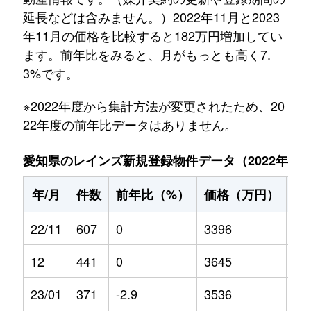
延長などは含みません。）2022年11月と2023
年11月の価格を比較すると182万円増加してい
ます。前年比をみると、月がもっとも高く7.
3%です。
※2022年度から集計方法が変更されたため、20
22年度の前年比データはありません。
愛知県のレインズ新規登録物件データ（2022年11月～
年/月
件数
前年比（%）
価格（万円）
前
22/11
607
0
3396
0
12
441
0
3645
0
23/01
371
-2.9
3536
0