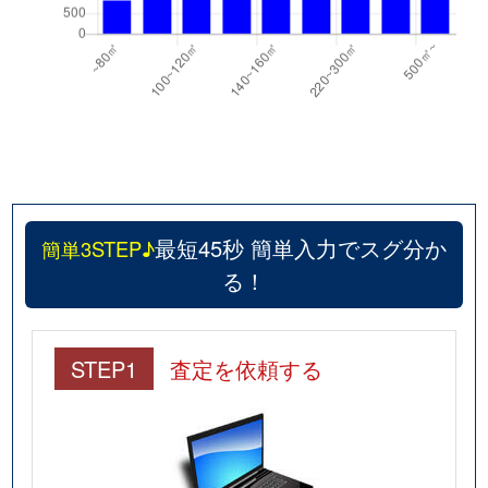
最短45秒 簡単入力でスグ分か
簡単3STEP♪
る！
STEP1
査定を依頼する