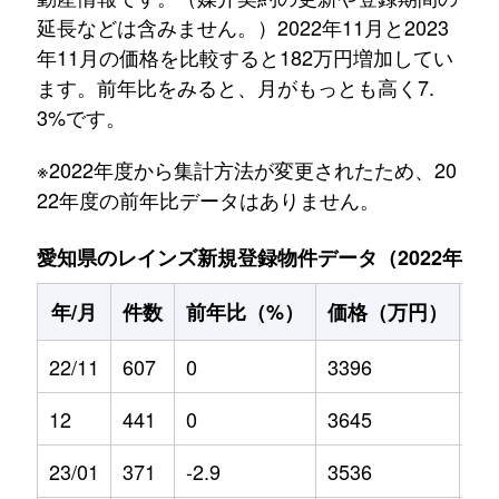
延長などは含みません。）2022年11月と2023
年11月の価格を比較すると182万円増加してい
ます。前年比をみると、月がもっとも高く7.
3%です。
※2022年度から集計方法が変更されたため、20
22年度の前年比データはありません。
愛知県のレインズ新規登録物件データ（2022年11月～
年/月
件数
前年比（%）
価格（万円）
前
22/11
607
0
3396
0
12
441
0
3645
0
23/01
371
-2.9
3536
0