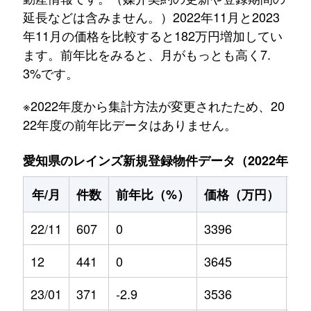
延長などは含みません。）2022年11月と2023
年11月の価格を比較すると182万円増加してい
ます。前年比をみると、月がもっとも高く7.
3%です。
※2022年度から集計方法が変更されたため、20
22年度の前年比データはありません。
愛知県のレインズ新規登録物件データ（2022年11月～
年/月
件数
前年比（%）
価格（万円）
前
22/11
607
0
3396
0
12
441
0
3645
0
23/01
371
-2.9
3536
0